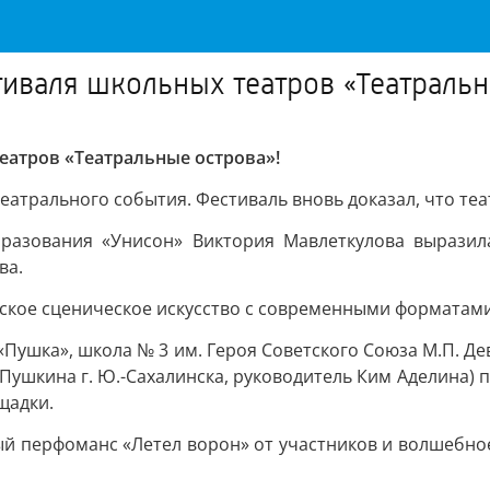
иваля школьных театров «Театральн
еатров «Театральные острова»!
атрального события. Фестиваль вновь доказал, что теа
разования «Унисон» Виктория Мавлеткулова выразила
ва.
ское сценическое искусство с современными форматами
Пушка», школа № 3 им. Героя Советского Союза М.П. Дев
 Пушкина г. Ю.-Сахалинска, руководитель Ким Аделина) 
щадки.
 перфоманс «Летел ворон» от участников и волшебное 