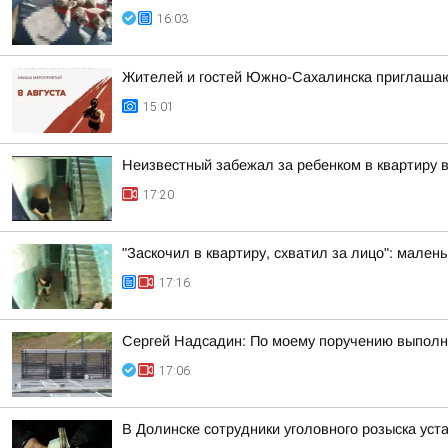
16:03
Жителей и гостей Южно-Сахалинска приглашают
15:01
Неизвестный забежал за ребенком в квартиру
17:20
"Заскочил в квартиру, схватил за лицо": мален
17:16
Сергей Надсадин: По моему поручению выполн
17:06
В Долинске сотрудники уголовного розыска уст