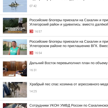
07:42
Российские блогеры приехали на Сахалин и при
Углегорский район и удивились: вместо далёкой
16:57
Российские блогеры приехали на Сахалин и пр
Углегорском районе по приглашению ВГК. Вмест
16:54
Дальний Восток перевыполнил план по объему 
16:31
Храбрый пес спас хозяина от агрессивного ме
14:25
Сотрудники УКОН УМВД России по Сахалинской