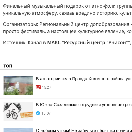
Финальный музыкальный подарок от этно-фолк группы
уникальную атмосферу, связав воедино историю, культ
Организаторы: Региональный центр допобразования «У
просто фестиваль, а настоящее культурное явление, ко
Источник:
Канал в МАКС "Ресурсный центр "Унисон""
ТОП
В акватории села Правда Холмского района ус
15:27
В Южно-Сахалинске сотрудники уголовного роз
15:07
С добрым утром! Не забудьте пёрышки почисти