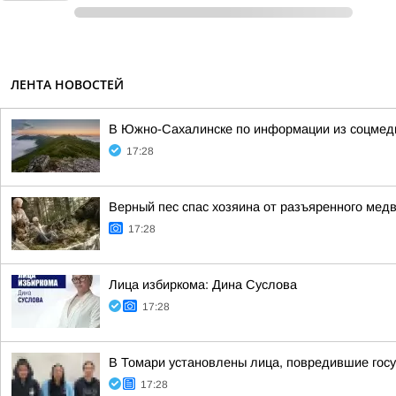
ЛЕНТА НОВОСТЕЙ
В Южно-Сахалинске по информации из соцмед
17:28
Верный пес спас хозяина от разъяренного мед
17:28
Лица избиркома: Дина Суслова
17:28
В Томари установлены лица, повредившие гос
17:28