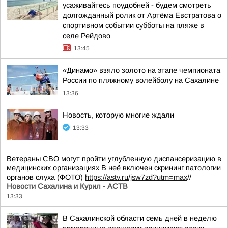
усаживайтесь поудобней - будем смотреть
долгожданный ролик от Артёма Евстратова о
спортивном событии субботы на пляже в
селе Рейдово
13:45
«Динамо» взяло золото на этапе чемпионата
России по пляжному волейболу на Сахалине
13:36
Новость, которую многие ждали
13:33
Ветераны СВО могут пройти углубленную диспансеризацию в
медицинских организациях В неё включен скрининг патологии
органов слуха (ФОТО)
https://astv.ru/jsw7zd?utm=max
//
Новости Сахалина и Курил - АСТВ
13:33
В Сахалинской области семь дней в неделю