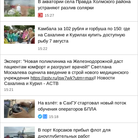
В акватории села Правда Холмского района
устраняют разлив солярки
15:27
Камбала за 102 рубля и горбуша по 150: где
на Сахалине и Курилах купить доступную
рыбу 7 августа
15:22
Эксперт: "Новая поликлиника на Железнодорожной даст
пациентам комфорт и разгрузит врачей!" Светлана
Москалева оценила введение в строй нового медицинского
учреждения
https://astv.ru/jsw7wk?utm=max
//
Новости
Сахалина и Курил - АСТВ
15:21
На взлёт: в СахГУ стартовал новый поток
обучения операторов БПЛА
15:18
В порт Корсаков прибыл флот для
дноуглубительных работ