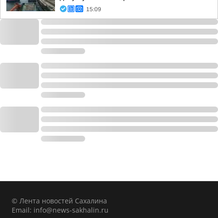
15:09
© Лента новостей Сахалина
Email:
info@news-sakhalin.ru