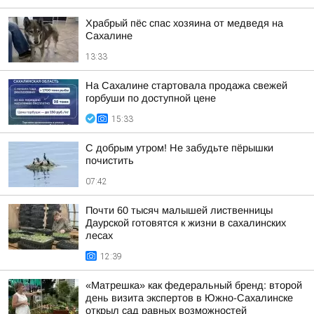
Храбрый пёс спас хозяина от медведя на
Сахалине
13:33
На Сахалине стартовала продажа свежей
горбуши по доступной цене
15:33
С добрым утром! Не забудьте пёрышки
почистить
07:42
Почти 60 тысяч малышей лиственницы
Даурской готовятся к жизни в сахалинских
лесах
12:39
«Матрешка» как федеральный бренд: второй
день визита экспертов в Южно-Сахалинске
открыл сад равных возможностей