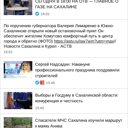
СЕГОДНЯ В 18:00 НА ОТВ — ГЛАВНОЕ О
ГАЗЕ НА САХАЛИНЕ
16:02
По поручению губернатора Валерия Лимаренко в Южно-
Сахалинске открыли новый остановочный пункт Он
обеспечит жителям Хомутово комфортный путь в центр
города и обратно (ФОТО)
https://astv.ru/jsw7wm?utm=max
//
Новости Сахалина и Курил - АСТВ
16:02
Сергей Надсадин: Накануне
профессионального праздника поздравили
строителей
15:48
Выборы в Госдуму в Сахалинской области:
конкуренция и честность
15:45
Спасатели МЧС Сахалина изучили маршрут
к маяку Анива