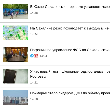
В Южно-Сахалинске в горпарке установят коле
14:28
На Сахалине резко похолодает к выходным из-
14:24
Пограничное управление ФСБ по Сахалинской 
14:24
У нас новый тест!. Школьные годы остались по
Ростовых
14:21
Приморье стало лидером ДФО по объему проек
14:18