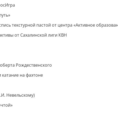
МосИгра
путь»
оспись текстурной пастой от центра «Активное образова
рактивы от Сахалинской лиги КВН
Роберта Рождественского
и катание на фаэтоне
И. Невельскому)
ечтой»