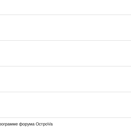
программе форума ОстроVa