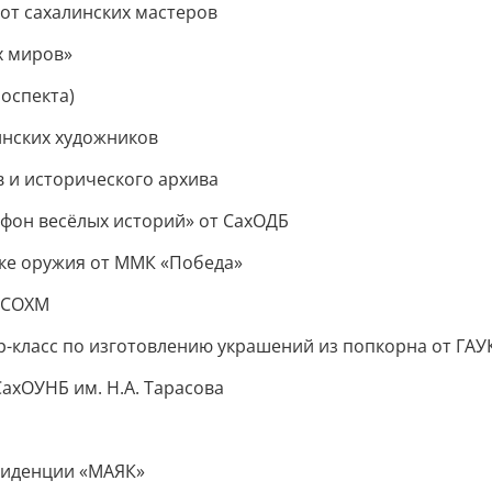
 от сахалинских мастеров
х миров»
оспекта)
инских художников
в и исторического архива
афон весёлых историй» от СахОДБ
орке оружия от ММК «Победа»
т СОХМ
тер-класс по изготовлению украшений из попкорна от ГА
СахОУНБ им. Н.А. Тарасова
езиденции «МАЯК»