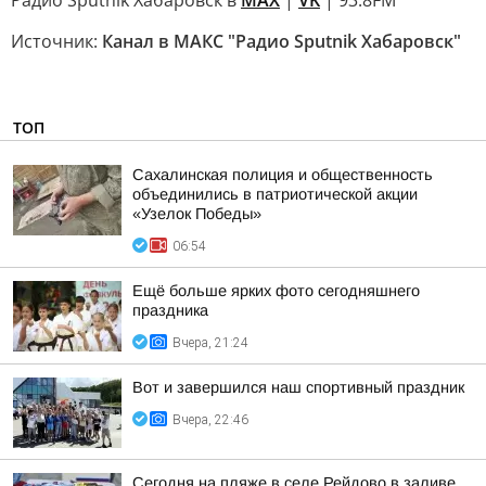
Радио Sputnik Хабаровск в
MAX
|
VK
| 93.8FM
Источник:
Канал в МАКС "Радио Sputnik Хабаровск"
ТОП
Сахалинская полиция и общественность
объединились в патриотической акции
«Узелок Победы»
06:54
Ещё больше ярких фото сегодняшнего
праздника
Вчера, 21:24
Вот и завершился наш спортивный праздник
Вчера, 22:46
Сегодня на пляже в селе Рейдово в заливе