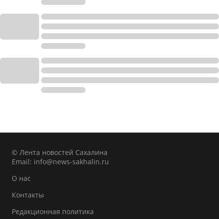
© Лента новостей Сахалина
Email:
info@news-sakhalin.ru
О нас
Контакты
Редакционная политика