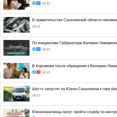
16:32
В правительстве Сахалинской области напомни
16:23
По инициативе Губернатора Валерия Лимаренко
16:23
В Корсакове после обращения к Валерию Лима
16:19
Шаттл запустят из Южно-Сахалинска к горе Кра
16:12
Южносахалинцы могут пройти службу по контр