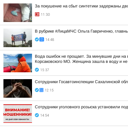
За покушение на сбыт синтетики задержаны д
11:30
В рубрике #ЛицаМЧС Ольга Гавриченко, главны
14:48
Вода ошибок не прощает. За минувшие дни на в
Корсаковского МО. Женщина зашла в воду и не
15:37
Сотрудники Госавтоинспекции Сахалинской обл
12:15
Сотрудники уголовного розыска установили по
14:54