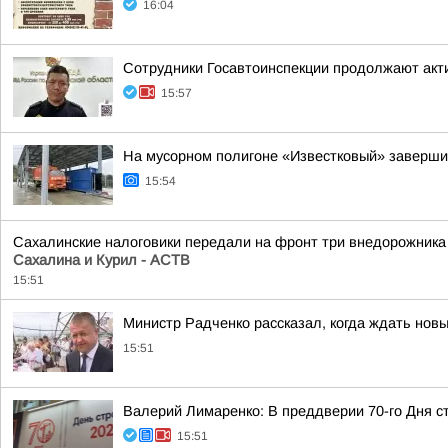
16:04
Сотрудники Госавтоинспекции продолжают акти
15:57
На мусорном полигоне «Известковый» завершил
15:54
Сахалинские налоговики передали на фронт три внедорожника
Сахалина и Курил - АСТВ
15:51
Министр Радченко рассказал, когда ждать нов
15:51
Валерий Лимаренко: В преддверии 70-го Дня с
15:51