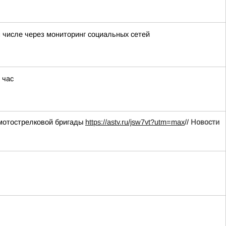
 числе через мониторинг социальных сетей
 час
 мотострелковой бригады
https://astv.ru/jsw7vt?utm=max
//
Новости