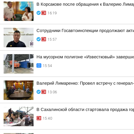
В Корсакове после обращения к Валерию Лима
16:19
Сотрудники Госавтоинспекции продолжают акти
15:57
На мусорном полигоне «Известковый» завершил
15:54
Валерий Лимаренко: Провел встречу с генера
13:06
В Сахалинской области стартовала продажа го
15:40