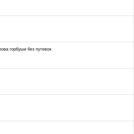
ова горбуши без путевок