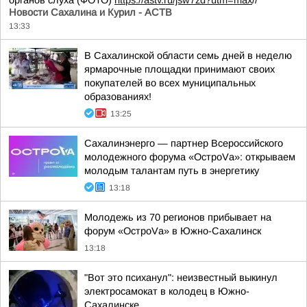
органов слуха (ФОТО)
https://astv.ru/jsw7zd?utm=max
//
Новости Сахалина и Курил - АСТВ
13:33
В Сахалинской области семь дней в неделю
ярмарочные площадки принимают своих
покупателей во всех муниципальных
образованиях!
13:25
Сахалинэнерго — партнер Всероссийского
молодежного форума «ОстроVа»: открываем
молодым талантам путь в энергетику
13:18
Молодежь из 70 регионов прибывает на
форум «ОстроVа» в Южно-Сахалинск
13:18
"Вот это психанул": неизвестный выкинул
электросамокат в колодец в Южно-
Сахалинске