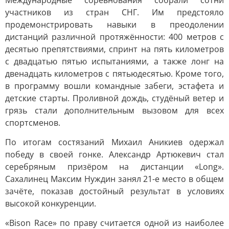
Международные соревнования собрали сотни
участников из стран СНГ. Им предстояло
продемонстрировать навыки в преодолении
дистанций различной протяжённости: 400 метров с
десятью препятствиями, спринт на пять километров
с двадцатью пятью испытаниями, а также лонг на
двенадцать километров с пятьюдесятью. Кроме того,
в программу вошли командные забеги, эстафета и
детские старты. Проливной дождь, студёный ветер и
грязь стали дополнительным вызовом для всех
спортсменов.
По итогам состязаний Михаил Аникиев одержал
победу в своей гонке. Александр Артюкевич стал
серебряным призёром на дистанции «Long».
Сахалинец Максим Нуждин занял 21-е место в общем
зачёте, показав достойный результат в условиях
высокой конкуренции.
«Bison Race» по праву считается одной из наиболее