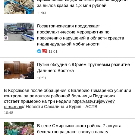
за вылов краба на 1,3 млн рублей
11:03
Госавтоинспекция продолжает
профилактические мероприятия по
пресечению нарушений в области средств
индивидуальной мобильности
11:01
Путин обсудил с Юрием Трутневым развитие
Дальнего Востока
10:51
В Корсакове после обращения к Валерию Лимаренко усилили
контроль за ремонтом районной больницы Подрядчик
отстаёт примерно на три недели
https://astv.ru/jsw7ve?
utm=max
//
Новости Сахалина и Курил - АСТВ
10:48
В селе Смирныховского района 7 августа
бесплатно раздают свежую навагу