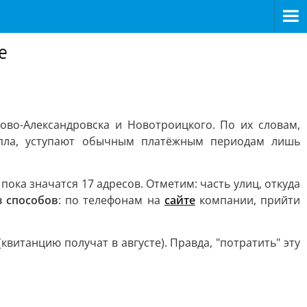
е
во-Александровска и Новотроицкого. По их словам,
епла, уступают обычным платёжным периодам лишь
ока значатся 17 адресов. Отметим: часть улиц, откуда
 способов
: по телефонам на
сайте
компании, прийти
витанцию получат в августе). Правда, "потратить" эту