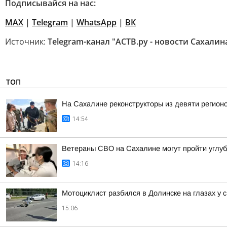
Подписывайся на нас:
MAX
|
Telegram
|
WhatsApp
|
ВК
Источник:
Telegram-канал "АСТВ.ру - новости Сахалин
ТОП
На Сахалине реконструкторы из девяти регионо
14:54
Ветераны СВО на Сахалине могут пройти углу
14:16
Мотоциклист разбился в Долинске на глазах у 
15:06