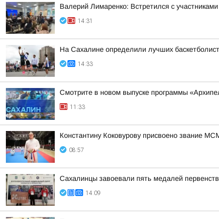
Валерий Лимаренко: Встретился с участникам
14:31
На Сахалине определили лучших баскетболист
14:33
Смотрите в новом выпуске программы «Архипе
11:33
Константину Коковурову присвоено звание МС
08:57
Сахалинцы завоевали пять медалей первенств
14:09