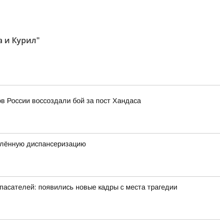
а и Курил"
в России воссоздали бой за пост Хандаса
блённую диспансеризацию
спасателей: появились новые кадры с места трагедии