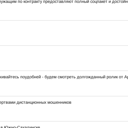
служащим по контракту предоставляют полный соцпакет и достой
живайтесь поудобней - будем смотреть долгожданный ролик от А
жертвами дистанционных мошенников
ц в Южно-Сахалинске