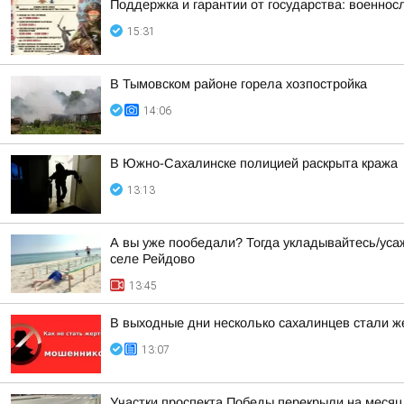
Поддержка и гарантии от государства: военно
15:31
В Тымовском районе горела хозпостройка
14:06
В Южно-Сахалинске полицией раскрыта кража
13:13
А вы уже пообедали? Тогда укладывайтесь/уса
селе Рейдово
13:45
В выходные дни несколько сахалинцев стали 
13:07
Участки проспекта Победы перекрыли на меся