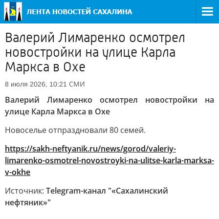
Валерий Лимаренко осмотрел
новостройки на улице Карла
Маркса в Охе
СМИ
8 июля 2026, 10:21
Валерий Лимаренко осмотрел новостройки на
улице Карла Маркса в Охе
Новоселье отпраздновали 80 семей.
https://sakh-neftyanik.ru/news/gorod/valeriy-
limarenko-osmotrel-novostroyki-na-ulitse-karla-marksa-
v-okhe
Источник:
Telegram-канал "«Сахалинский
нефтяник»"