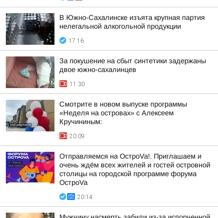
В Южно-Сахалинске изъята крупная партия
нелегальной алкогольной продукции
17:16
За покушение на сбыт синтетики задержаны
двое южно-сахалинцев
11:30
Смотрите в новом выпуске программы
«Неделя на островах» с Алексеем
Кручининым:
20:09
Отправляемся на ОстроVa!. Приглашаем и
очень ждём всех жителей и гостей островной
столицы на городской программе форума
ОстроVa
20:14
Мужчину насмерть забили из-за испорченной