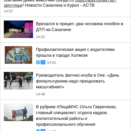
обитания диких животных (ВИДЕО)
https://astv.ru/jsw7ug?
utm=max
//
Новости Сахалина и Курил - АСТВ
14:52
Врезался в прицеп: два человека погибли в
ДТП на Сахалине
14:52
Профилактическая акция с водителями
прошла в городе Холмске
14:52
Руководитель фитнес-клуба в Охе: «День
физкультурника надо праздновать
масштабнее!»
14:48
В рубрике #ЛицаМЧС Ольга Гавриченко,
главный специалист отдела кадров,
воспитательной работы и
профессионального обучения