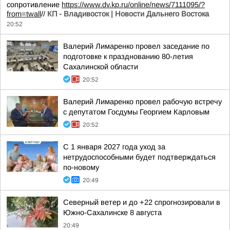
сопротивление
https://www.dv.kp.ru/online/news/7111095/?
from=twall
//
КП - Владивосток | Новости Дальнего Востока
20:52
Валерий Лимаренко провел заседание по
подготовке к празднованию 80-летия
Сахалинской области
20:52
Валерий Лимаренко провел рабочую встречу
с депутатом Госдумы Георгием Карловым
20:52
С 1 января 2027 года уход за
нетрудоспособными будет подтверждаться
по-новому
20:49
Северный ветер и до +22 спрогнозировали в
Южно-Сахалинске 8 августа
20:49