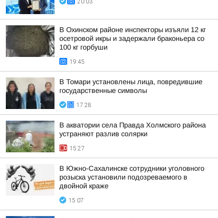
20:03
В Охинском районе инспекторы изъяли 12 кг
осетровой икры и задержали браконьера со
100 кг горбуши
19:45
В Томари установлены лица, повредившие
государственные символы
17:28
В акватории села Правда Холмского района
устраняют разлив солярки
15:27
В Южно-Сахалинске сотрудники уголовного
розыска установили подозреваемого в
двойной краже
15:07