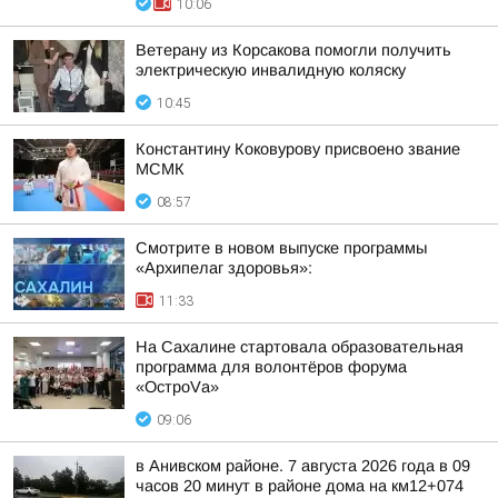
10:06
Ветерану из Корсакова помогли получить
электрическую инвалидную коляску
10:45
Константину Коковурову присвоено звание
МСМК
08:57
Смотрите в новом выпуске программы
«Архипелаг здоровья»:
11:33
На Сахалине стартовала образовательная
программа для волонтёров форума
«ОстроVа»
09:06
в Анивском районе. 7 августа 2026 года в 09
часов 20 минут в районе дома на км12+074