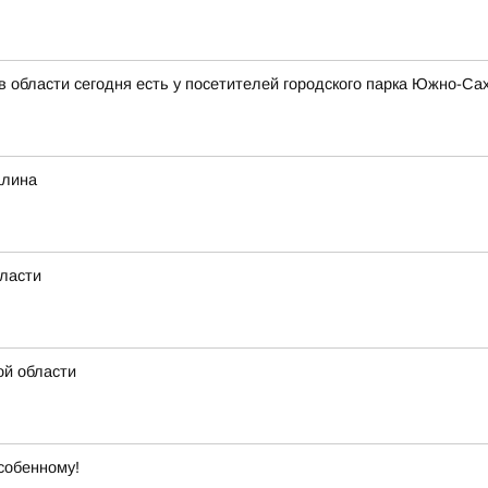
в области сегодня есть у посетителей городского парка Южно-Са
алина
бласти
ой области
собенному!