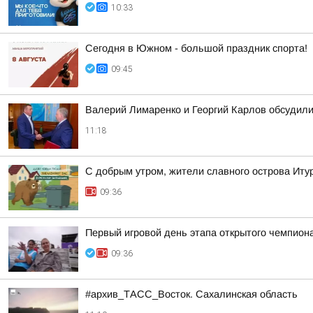
10:33
Сегодня в Южном - большой праздник спорта!
09:45
Валерий Лимаренко и Георгий Карлов обсудили
11:18
С добрым утром, жители славного острова Итур
09:36
Первый игровой день этапа открытого чемпион
09:36
#архив_ТАСС_Восток. Сахалинская область