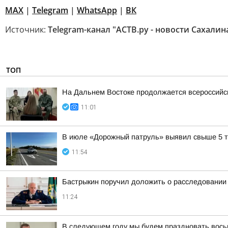
MAX
|
Telegram
|
WhatsApp
|
ВК
Источник:
Telegram-канал "АСТВ.ру - новости Сахалин
ТОП
На Дальнем Востоке продолжается всероссийск
11:01
В июле «Дорожный патруль» выявил свыше 5 т
11:54
Бастрыкин поручил доложить о расследовании
11:24
В следующем году мы будем праздновать вось