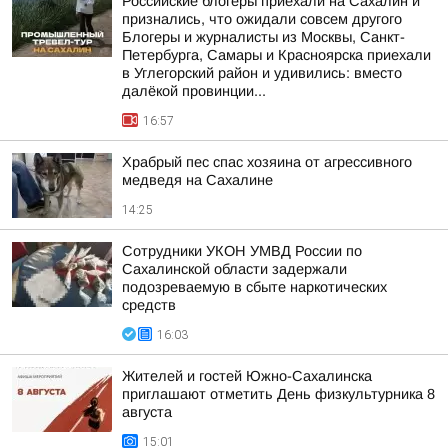
Российские блогеры приехали на Сахалин и
признались, что ожидали совсем другого
Блогеры и журналисты из Москвы, Санкт-
Петербурга, Самары и Красноярска приехали
в Углегорский район и удивились: вместо
далёкой провинции...
16:57
Храбрый пес спас хозяина от агрессивного
медведя на Сахалине
14:25
Сотрудники УКОН УМВД России по
Сахалинской области задержали
подозреваемую в сбыте наркотических
средств
16:03
Жителей и гостей Южно-Сахалинска
приглашают отметить День физкультурника 8
августа
15:01