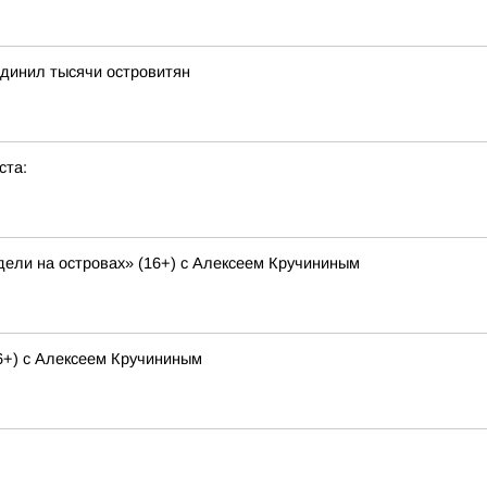
динил тысячи островитян
ста:
ели на островах» (16+) с Алексеем Кручининым
6+) с Алексеем Кручининым