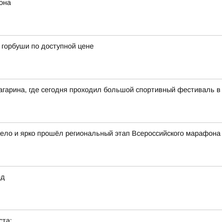
она
горбуши по доступной цене
агарина, где сегодня проходил большой спортивный фестиваль в
село и ярко прошёл региональный этап Всероссийского марафона
ед
ста: