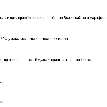
село и ярко прошёл региональный этап Всероссийского марафона
ейболу осталось четыре решающих матча
ростор прошёл пляжный мультиспринт «Атлант побережья»
ед
ка