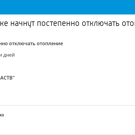
ке начнут постепенно отключать от
енно отключать отопление
и дней
 АСТВ"
ка