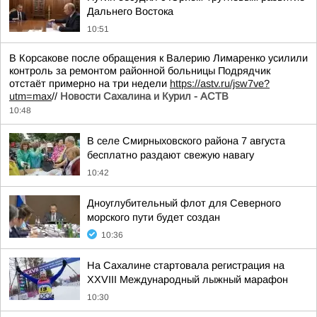
Дальнего Востока
10:51
В Корсакове после обращения к Валерию Лимаренко усилили
контроль за ремонтом районной больницы Подрядчик
отстаёт примерно на три недели
https://astv.ru/jsw7ve?
utm=max
//
Новости Сахалина и Курил - АСТВ
10:48
В селе Смирныховского района 7 августа
бесплатно раздают свежую навагу
10:42
Дноуглубительный флот для Северного
морского пути будет создан
10:36
На Сахалине стартовала регистрация на
XXVIII Международный лыжный марафон
10:30