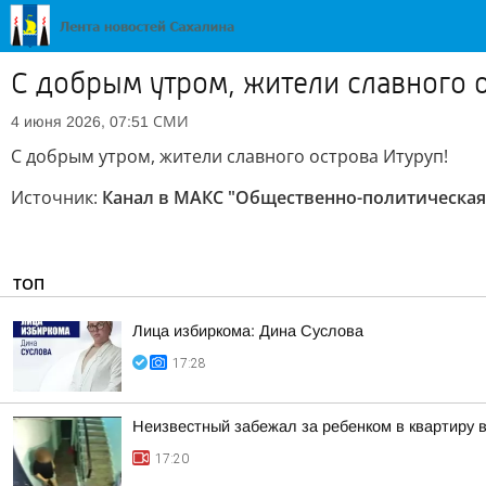
С добрым утром, жители славного о
СМИ
4 июня 2026, 07:51
С добрым утром, жители славного острова Итуруп!
Источник:
Канал в МАКС "Общественно-политическая 
ТОП
Лица избиркома: Дина Суслова
17:28
Неизвестный забежал за ребенком в квартиру
17:20