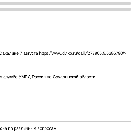
 Сахалине 7 августа
https://www.dv.kp.ru/daily/277805.5/5286790/?
с-службе УМВД России по Сахалинской области
иона по различным вопросам