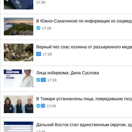
17:36
В Южно-Сахалинске по информации из соцмед
17:28
Верный пес спас хозяина от разъяренного мед
17:28
Лица избиркома: Дина Суслова
17:28
В Томари установлены лица, повредившие гос
17:28
Дальний Восток стал единственным округом, г