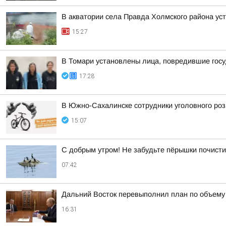
В акватории села Правда Холмского района ус
15:27
В Томари установлены лица, повредившие гос
17:28
В Южно-Сахалинске сотрудники уголовного роз
15:07
С добрым утром! Не забудьте пёрышки почисти
07:42
Дальний Восток перевыполнил план по объему 
16:31