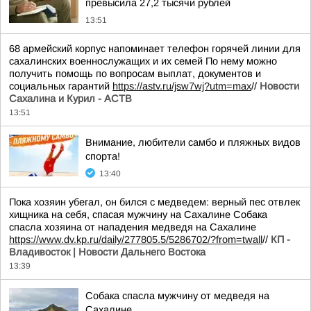
превысила 27,2 тысячи рублей
13:51
68 армейский корпус напоминает телефон горячей линии для
сахалинских военнослужащих и их семей По нему можно
получить помощь по вопросам выплат, документов и
социальных гарантий
https://astv.ru/jsw7wj?utm=max
//
Новости
Сахалина и Курил - АСТВ
13:51
Внимание, любители самбо и пляжных видов
спорта!
13:40
Пока хозяин убегал, он бился с медведем: верный пес отвлек
хищника на себя, спасая мужчину на Сахалине Собака
спасла хозяина от нападения медведя на Сахалине
https://www.dv.kp.ru/daily/277805.5/5286702/?from=twall
//
КП -
Владивосток | Новости Дальнего Востока
13:39
Собака спасла мужчину от медведя на
Сахалине