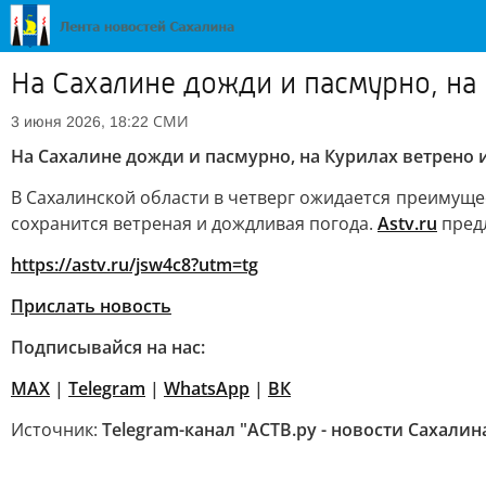
На Сахалине дожди и пасмурно, на 
СМИ
3 июня 2026, 18:22
На Сахалине дожди и пасмурно, на Курилах ветрено и
В Сахалинской области в четверг ожидается преимуще
сохранится ветреная и дождливая погода.
Astv.ru
предл
https://astv.ru/jsw4c8?utm=tg
Прислать новость
Подписывайся на нас:
MAX
|
Telegram
|
WhatsApp
|
ВК
Источник:
Telegram-канал "АСТВ.ру - новости Сахалин