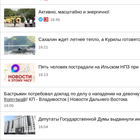
Активно, масштабно и энергично!
16:45
Сахалин ждет летнее тепло, а Курилы готовятс
16:21
Пять человек пострадали на Ильском НПЗ при
16:13
Бастрыкин потребовал доклад по делу о нападении на девочк
from=twall
//
КП - Владивосток | Новости Дальнего Востока
16:06
Депутаты Государственной Думы выдвинули и
16:04