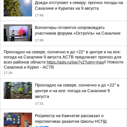
Дожди отступают к северу: прогноз погоды на
Сахалине и Курилах на 9 августа
17:46
Волонтеры готовятся сопровождать
участников форума «ОстроVа» на Сахалине
17:46
Прохладно на севере, солнечно и до +22° в центре и на юге:
погода на Сахалине 9 августа АСТВ предлагает прогноз для
всех районов области
https://astv.ru/jsw7y2?utm=max
//
Новости
Сахалина и Курил - АСТВ
17:34
Прохладно на севере, солнечно и до +22° в
центре и на юге: погода на Сахалине 9
августа
17:31
Росреестр на Камчатке рассказал о
перспективах развития Школы НСПД