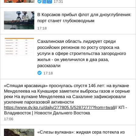
17:31
В Корсаков прибыл флот для дноуглубления:
порт станет глубоководным
17:18
Сахалинская область лидирует среди
российских регионов по росту спроса на
услуги в сфере строительства загородного
жилья - он увеличился в два раза,
рассказали
17:18
«Спящая красавица» проснулась спустя 146 лет: на вулкане
Менделеева на Кунашире заметили выбросы газов и серные
реки На вулкане Менделеева на Сахалине зафиксировали
усиление парогазовой активности
https://www.dv.kp.ru/daily/277805.5/5287277/?from=twall
//
КП -
Владивосток | Новости Дальнего Востока
17:06
«Слезы вулкана»: жидкая сера потекла из