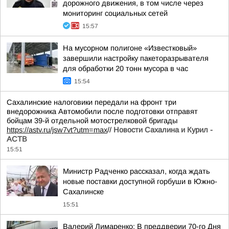
дорожного движения, в том числе через
мониторинг социальных сетей
15:57
На мусорном полигоне «Известковый»
завершили настройку пакеторазрывателя
для обработки 20 тонн мусора в час
15:54
Сахалинские налоговики передали на фронт три
внедорожника Автомобили после подготовки отправят
бойцам 39-й отдельной мотострелковой бригады
https://astv.ru/jsw7vt?utm=max
//
Новости Сахалина и Курил -
АСТВ
15:51
Министр Радченко рассказал, когда ждать
новые поставки доступной горбуши в Южно-
Сахалинске
15:51
Валерий Лимаренко: В преддверии 70-го Дня