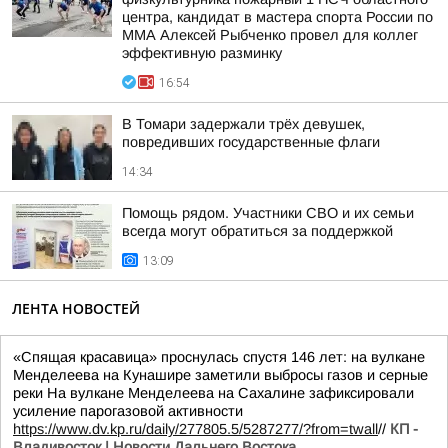
центра, кандидат в мастера спорта России по
ММА Алексей Рыбченко провел для коллег
эффективную разминку
16:54
В Томари задержали трёх девушек,
повредивших государственные флаги
14:34
Помощь рядом. Участники СВО и их семьи
всегда могут обратиться за поддержкой
13:09
ЛЕНТА НОВОСТЕЙ
«Спящая красавица» проснулась спустя 146 лет: на вулкане
Менделеева на Кунашире заметили выбросы газов и серные
реки На вулкане Менделеева на Сахалине зафиксировали
усиление парогазовой активности
https://www.dv.kp.ru/daily/277805.5/5287277/?from=twall
//
КП -
Владивосток | Новости Дальнего Востока