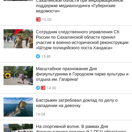
Сахалинской области при информационной
поддержке медиахолдинга «Губернские
ведомости»
15:00
Сотрудник следственного управления СК
России по Сахалинской области принял
участие в военно-исторической реконструкции
«Штурм полицейского поста Хандаса»
15:48
Масштабное празнование Дня
физкультурника в Городском парке культуры и
отдыха им. Гагарина!
14:00
Бастрыкин затребовал доклад по делу о
нападении на девочку
16:04
На спортивной волне. В рамках Дня
физкультурника пожарный 1 ПСЧ областного