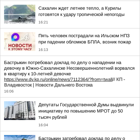
Сахалин ждет летнее тепло, а Курилы
готовятся к удару тропической непогоды
16:21
Пять человек пострадали на Ильском НПЗ
при падении обломков БПЛА, возник пожар
16:13
Бастрыкин потребовал доклад по делу о нападении на
девочку в Южно-Сахалинске Несовершеннолетний ворвался
в квартиру к 10-летней девочке
https://www.dv.kp.ru/online/news/7112364/?from=twall
//
КП -
Владивосток | Новости Дальнего Востока
16:06
Депутаты Государственной Думы выдвинули
инициативу по повышению МРОТ до 50
тысяч рублей
16:04
Бастрыкин затребовал доклад по делу о