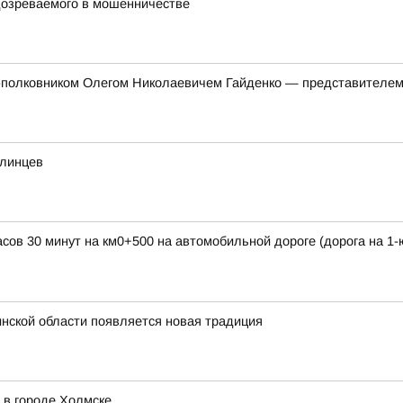
дозреваемого в мошенничестве
л-полковником Олегом Николаевичем Гайденко — представителем
алинцев
часов 30 минут на км0+500 на автомобильной дороге (дорога на 1
инской области появляется новая традиция
 в городе Холмске