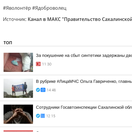
#Яволонтёр #Ядоброволец
Источник:
Канал в МАКС "Правительство Сахалинской
ТОП
За покушение на сбыт синтетики задержаны д
11:30
В рубрике #ЛицаМЧС Ольга Гавриченко, главны
14:48
Сотрудники Госавтоинспекции Сахалинской обл
12:15