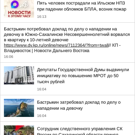
Пять человек пострадали на Ильском НПЗ
при падении обломков БПЛА, возник пожар
16:13
Бастрыкин потребовал доклад по делу о нападении на
девочку в Южно-Сахалинске Несовершеннолетний ворвался
в квартиру к 10-летней девочке
https://www.dv.kp.ru/online/news/7112364/?from=twall
//
КП -
Владивосток | Новости Дальнего Востока
16:06
Депутаты Государственной Думы выдвинули
инициативу по повышению МРОТ до 50
тысяч рублей
16:04
Бастрыкин затребовал доклад по делу о
нападении на девочку
16:04
Сотрудник следственного управления СК
России по Сахалинской области принял