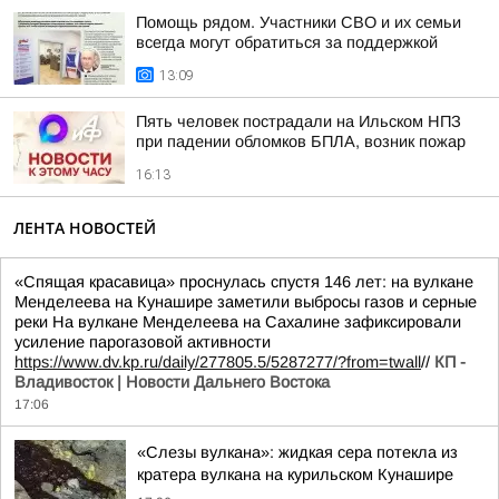
Помощь рядом. Участники СВО и их семьи
всегда могут обратиться за поддержкой
13:09
Пять человек пострадали на Ильском НПЗ
при падении обломков БПЛА, возник пожар
16:13
ЛЕНТА НОВОСТЕЙ
«Спящая красавица» проснулась спустя 146 лет: на вулкане
Менделеева на Кунашире заметили выбросы газов и серные
реки На вулкане Менделеева на Сахалине зафиксировали
усиление парогазовой активности
https://www.dv.kp.ru/daily/277805.5/5287277/?from=twall
//
КП -
Владивосток | Новости Дальнего Востока
17:06
«Слезы вулкана»: жидкая сера потекла из
кратера вулкана на курильском Кунашире