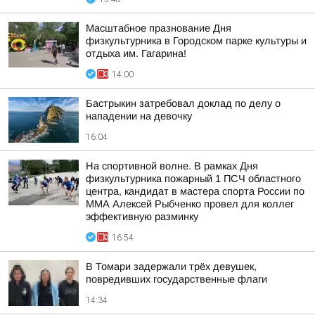
Масштабное празнование Дня
физкультурника в Городском парке культуры и
отдыха им. Гагарина!
14:00
Бастрыкин затребовал доклад по делу о
нападении на девочку
16:04
На спортивной волне. В рамках Дня
физкультурника пожарный 1 ПСЧ областного
центра, кандидат в мастера спорта России по
ММА Алексей Рыбченко провел для коллег
эффективную разминку
16:54
В Томари задержали трёх девушек,
повредивших государственные флаги
14:34