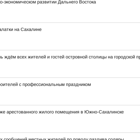
о-экономическом развитии Дальнего Востока
алатки на Сахалине
ь ждём всех жителей и гостей островной столицы на городской 
роителей с профессиональным праздником
аже арестованного жилого помещения в Южно-Сахалинске
х сообщений местных жителей по поводу разлива соляры