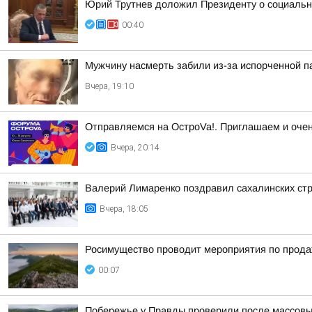
Юрий Трутнев доложил Президенту о социальн
00:40
Мужчину насмерть забили из-за испорченной п
Вчера, 19:10
Отправляемся на ОстроVa!. Приглашаем и очен
Вчера, 20:14
Валерий Лимаренко поздравил сахалинских ст
Вчера, 18:05
Росимущество проводит мероприятия по прод
00:07
Побережье у Правды проверили после массовы