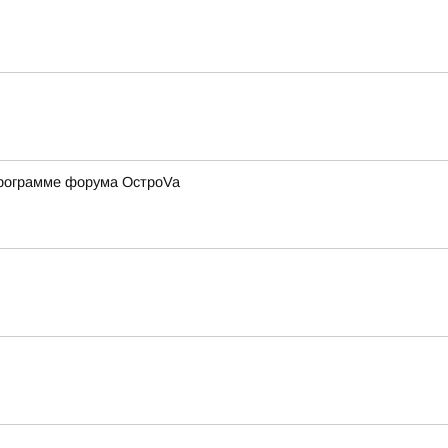
программе форума ОстроVa