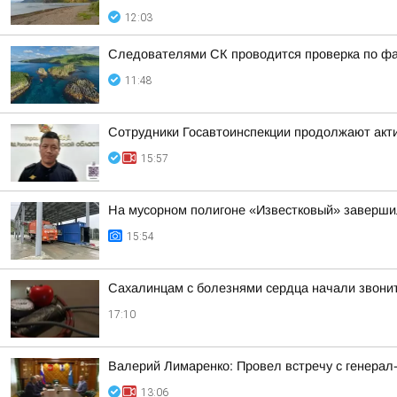
12:03
Следователями СК проводится проверка по фа
11:48
Сотрудники Госавтоинспекции продолжают акти
15:57
На мусорном полигоне «Известковый» завершил
15:54
Сахалинцам с болезнями сердца начали звонить
17:10
Валерий Лимаренко: Провел встречу с генера
13:06