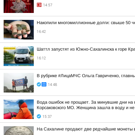
14:57
Накопили многомиллионные долги: свыше 50 че
16:42
Шаттл запустят из Южно-Сахалинска к горе Кра
16:12
В рубрике #ЛицаМЧС Ольга Гавриченко, главны
14:48
Вода ошибок не прощает. За минувшие дни на в
Корсаковского МО. Женщина зашла в воду и не
15:37
На Сахалине продают две редчайшие монеты в