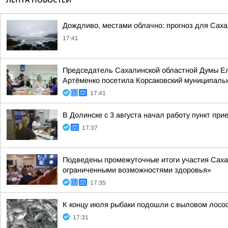
Дождливо, местами облачно: прогноз для Сахал
17:41
Председатель Сахалинской областной Думы Ел
Артёменко посетила Корсаковский муниципальн
17:41
В Долинске с 3 августа начал работу пункт п
17:37
Подведены промежуточные итоги участия Саха
ограниченными возможностями здоровья»
17:35
К концу июля рыбаки подошли с выловом лосос
17:31