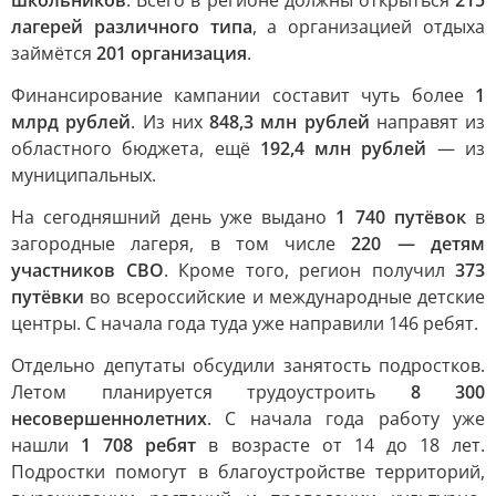
школьников
. Всего в регионе должны открыться
215
лагерей различного типа
, а организацией отдыха
займётся
201 организация
.
Финансирование кампании составит чуть более
1
млрд рублей
. Из них
848,3 млн рублей
направят из
областного бюджета, ещё
192,4 млн рублей
— из
муниципальных.
На сегодняшний день уже выдано
1 740 путёвок
в
загородные лагеря, в том числе
220 — детям
участников СВО
. Кроме того, регион получил
373
путёвки
во всероссийские и международные детские
центры. С начала года туда уже направили 146 ребят.
Отдельно депутаты обсудили занятость подростков.
Летом планируется трудоустроить
8 300
несовершеннолетних
. С начала года работу уже
нашли
1 708 ребят
в возрасте от 14 до 18 лет.
Подростки помогут в благоустройстве территорий,