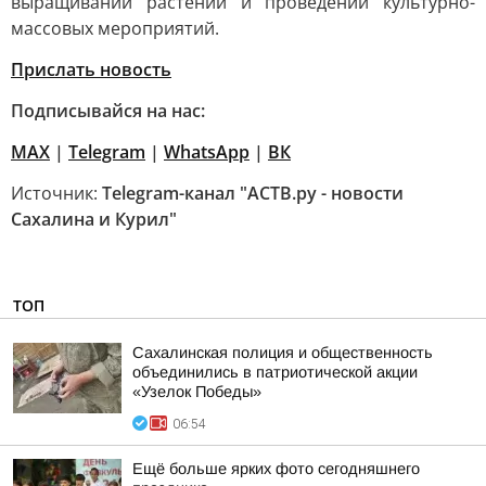
выращивании растений и проведении культурно-
массовых мероприятий.
Прислать новость
Подписывайся на нас:
MAX
|
Telegram
|
WhatsApp
|
ВК
Источник:
Telegram-канал "АСТВ.ру - новости
Сахалина и Курил"
ТОП
Сахалинская полиция и общественность
объединились в патриотической акции
«Узелок Победы»
06:54
Ещё больше ярких фото сегодняшнего