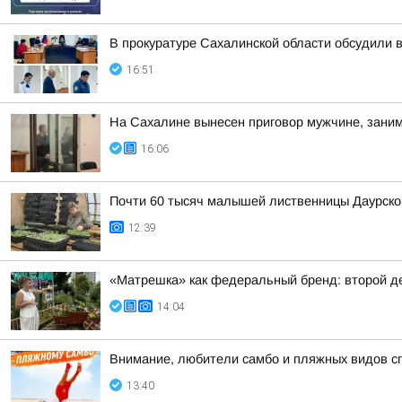
В прокуратуре Сахалинской области обсудили 
16:51
На Сахалине вынесен приговор мужчине, зани
16:06
Почти 60 тысяч малышей лиственницы Даурской 
12:39
«Матрешка» как федеральный бренд: второй д
14:04
Внимание, любители самбо и пляжных видов с
13:40