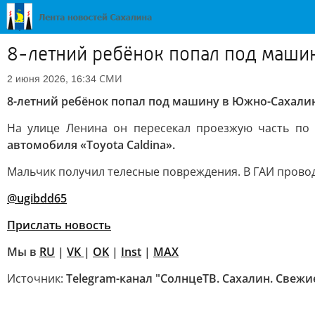
8-летний ребёнок попал под маши
СМИ
2 июня 2026, 16:34
8-летний ребёнок попал под машину в Южно-Сахали
На улице Ленина он пересекал проезжую часть п
автомобиля «Toyota Caldina».
Мальчик получил телесные повреждения. В ГАИ провод
@ugibdd65
Прислать новость
Мы в
RU
|
VK
|
OK
|
Inst
|
MAX
Источник:
Telegram-канал "СолнцеТВ. Сахалин. Свежи