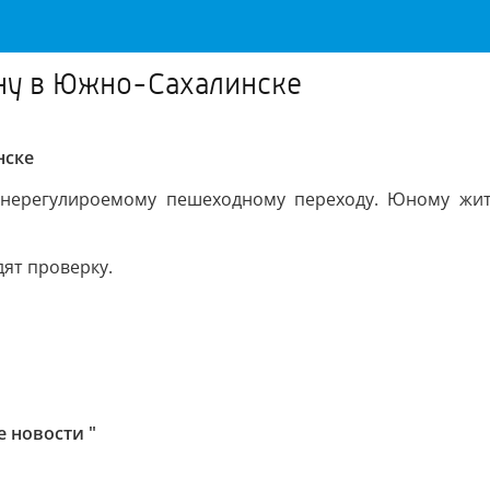
ну в Южно-Сахалинске
нске
о нерегулироемому пешеходному переходу. Юному жи
ят проверку.
е новости "