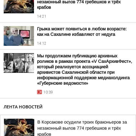
незаконный вылов 774 гребешков и трёх
крабов
14:21
Грыжа может появиться в любом возрасте:
как на Сахалине избавляют от недуга
14:12
Мы продолжаем публикацию архивных
роликов в рамках проекта «V СахАрхивФест»,
который реализуется ассоциацией
архивистов Сахалинской области при
информационной поддержке медиахолдинга
«Губернские ведомости»
10:39
ЛЕНТА НОВОСТЕЙ
В Корсакове осудили троих браконьеров за
незаконный вылов 774 гребешков и трёх
крабов