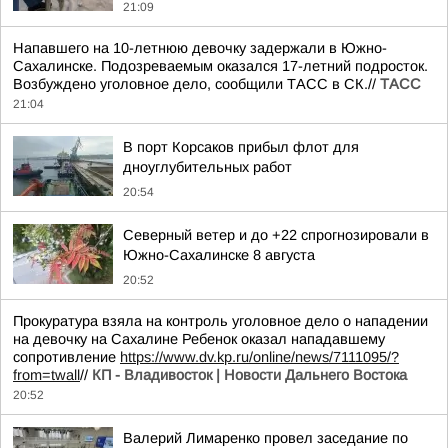
21:09
Напавшего на 10-летнюю девочку задержали в Южно-
Сахалинске. Подозреваемым оказался 17-летний подросток.
Возбуждено уголовное дело, сообщили ТАСС в СК.//
ТАСС
21:04
В порт Корсаков прибыл флот для
дноуглубительных работ
20:54
Северный ветер и до +22 спрогнозировали в
Южно-Сахалинске 8 августа
20:52
Прокуратура взяла на контроль уголовное дело о нападении
на девочку на Сахалине Ребенок оказал нападавшему
сопротивление
https://www.dv.kp.ru/online/news/7111095/?
from=twall
//
КП - Владивосток | Новости Дальнего Востока
20:52
Валерий Лимаренко провел заседание по