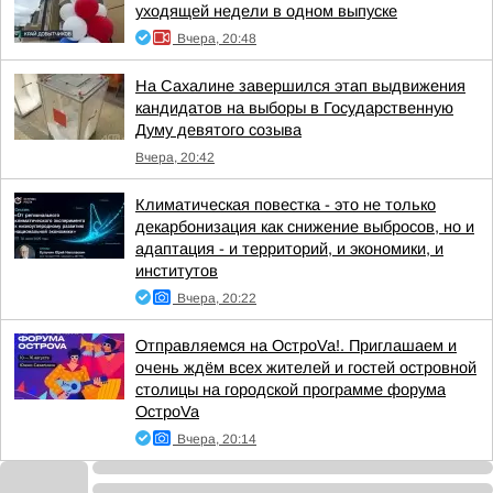
уходящей недели в одном выпуске
Вчера, 20:48
На Сахалине завершился этап выдвижения
кандидатов на выборы в Государственную
Думу девятого созыва
Вчера, 20:42
Климатическая повестка - это не только
декарбонизация как снижение выбросов, но и
адаптация - и территорий, и экономики, и
институтов
Вчера, 20:22
Отправляемся на ОстроVa!. Приглашаем и
очень ждём всех жителей и гостей островной
столицы на городской программе форума
ОстроVa
Вчера, 20:14