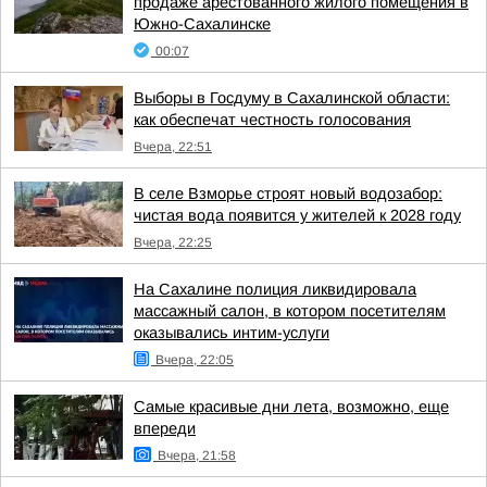
продаже арестованного жилого помещения в
Южно-Сахалинске
00:07
Выборы в Госдуму в Сахалинской области:
как обеспечат честность голосования
Вчера, 22:51
В селе Взморье строят новый водозабор:
чистая вода появится у жителей к 2028 году
Вчера, 22:25
На Сахалине полиция ликвидировала
массажный салон, в котором посетителям
оказывались интим-услуги
Вчера, 22:05
Самые красивые дни лета, возможно, еще
впереди
Вчера, 21:58