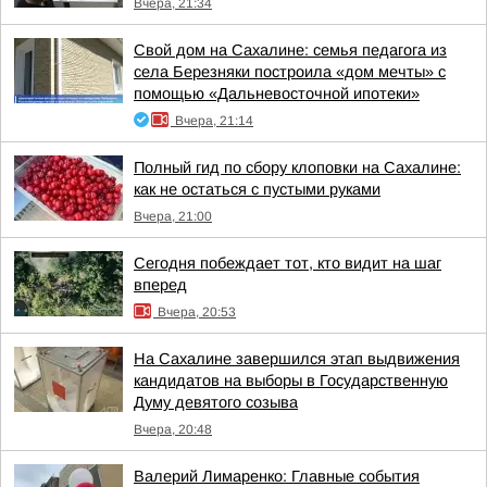
Вчера, 21:34
Свой дом на Сахалине: семья педагога из
села Березняки построила «дом мечты» с
помощью «Дальневосточной ипотеки»
Вчера, 21:14
Полный гид по сбору клоповки на Сахалине:
как не остаться с пустыми руками
Вчера, 21:00
Сегодня побеждает тот, кто видит на шаг
вперед
Вчера, 20:53
На Сахалине завершился этап выдвижения
кандидатов на выборы в Государственную
Думу девятого созыва
Вчера, 20:48
Валерий Лимаренко: Главные события