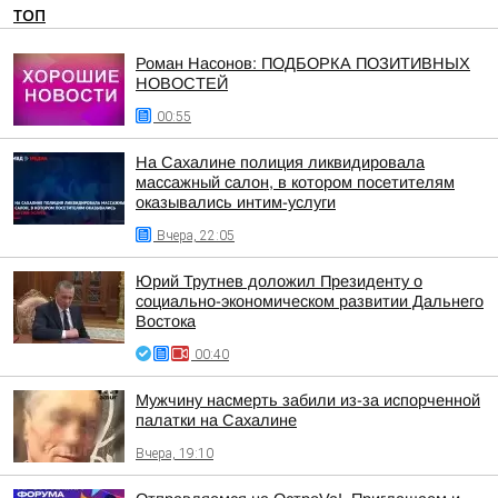
ТОП
Роман Насонов: ПОДБОРКА ПОЗИТИВНЫХ
НОВОСТЕЙ
00:55
На Сахалине полиция ликвидировала
массажный салон, в котором посетителям
оказывались интим-услуги
Вчера, 22:05
Юрий Трутнев доложил Президенту о
социально-экономическом развитии Дальнего
Востока
00:40
Мужчину насмерть забили из-за испорченной
палатки на Сахалине
Вчера, 19:10