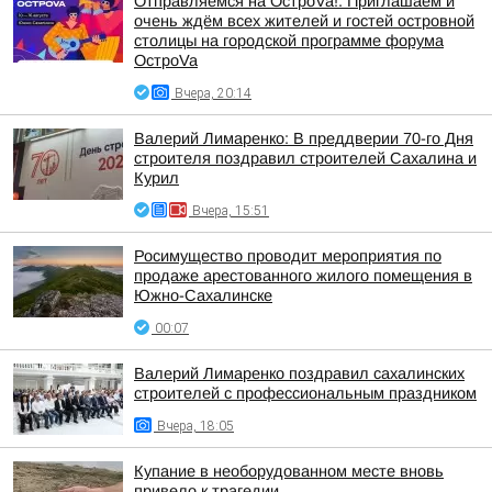
Отправляемся на ОстроVa!. Приглашаем и
очень ждём всех жителей и гостей островной
столицы на городской программе форума
ОстроVa
Вчера, 20:14
Валерий Лимаренко: В преддверии 70-го Дня
строителя поздравил строителей Сахалина и
Курил
Вчера, 15:51
Росимущество проводит мероприятия по
продаже арестованного жилого помещения в
Южно-Сахалинске
00:07
Валерий Лимаренко поздравил сахалинских
строителей с профессиональным праздником
Вчера, 18:05
Купание в необорудованном месте вновь
привело к трагедии