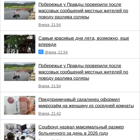
Побережье у Правды проверили после
массовых сообщений местных жителей по
поводу разлива соляры
Вчера, 21:54
Самые красивые дни лета, возможно, еще
впереди
Вчера, 21:54
Побережье у Правды проверили после
массовых сообщений местных жителей по
поводу разлива соляры
Вчера, 21:54
Предприимчивый сахалинец оформил
микрозаём на женщину из соседней комнаты
Вчера, 21:42
Соцфонд назвал максимальный размер
больничного за день в 2026 году