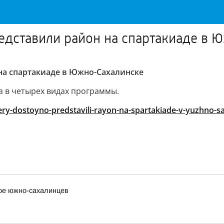
едставили район на спартакиаде в 
на спартакиаде в Южно-Сахалинске
а в четырех видах программы.
ery-dostoyno-predstavili-rayon-na-spartakiade-v-yuzhno-s
вое южно-сахалинцев