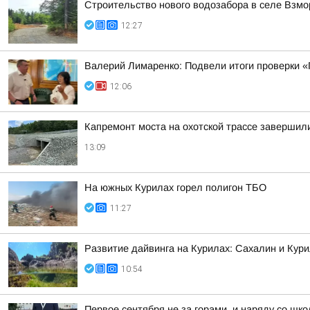
Строительство нового водозабора в селе Взмо
12:27
Валерий Лимаренко: Подвели итоги проверки «
12:06
Капремонт моста на охотской трассе завершил
13:09
На южных Курилах горел полигон ТБО
11:27
Развитие дайвинга на Курилах: Сахалин и Кури
10:54
Первое сентября не за горами, и наряду со шко