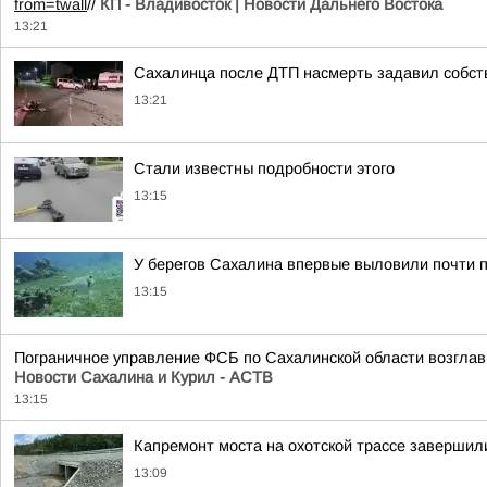
from=twall
//
КП - Владивосток | Новости Дальнего Востока
13:21
Сахалинца после ДТП насмерть задавил собс
13:21
Стали известны подробности этого
13:15
У берегов Сахалина впервые выловили почти 
13:15
Пограничное управление ФСБ по Сахалинской области возглав
Новости Сахалина и Курил - АСТВ
13:15
Капремонт моста на охотской трассе завершил
13:09