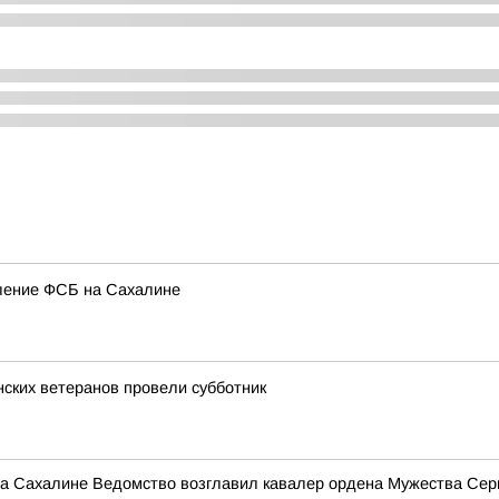
ление ФСБ на Сахалине
нских ветеранов провели субботник
на Сахалине Ведомство возглавил кавалер ордена Мужества Се