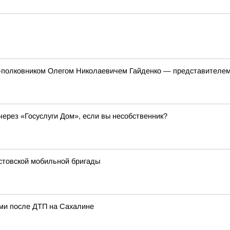
л-полковником Олегом Николаевичем Гайденко — представителе
через «Госуслуги Дом», если вы несобственник?
устовской мобильной бригады
ами после ДТП на Сахалине