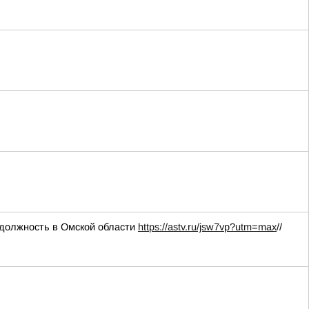
 должность в Омской области
https://astv.ru/jsw7vp?utm=max
//