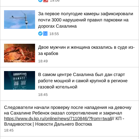
19:06
За первое полугодие камеры зафиксировали
почти 3000 нарушений правил парковки на
дорогах Сахалина
18:55
Двое мужчин и женщина оказались в суде из-
за крабов
18:49
В самом центре Сахалина был дан старт
работе мощной и самой крупной в регионе
газовой котельной
18:45
Следователи начали проверку после нападения на девочку
на Сахалине Ребенок оказал сопротивление и закричал
https://www.dv.kp.ru/online/news/7110846/?from=twall
//
КП -
Владивосток | Новости Дальнего Востока
18:45