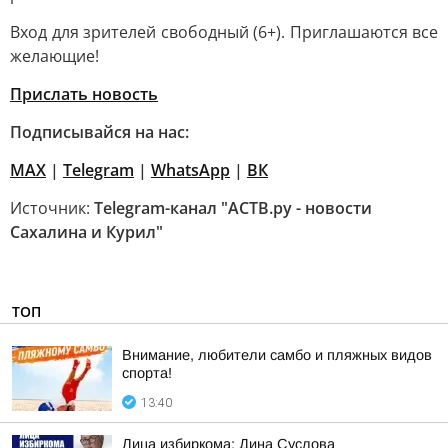
Вход для зрителей свободный (6+). Приглашаются все
желающие!
Прислать новость
Подписывайся на нас:
MAX
|
Telegram
|
WhatsApp
|
ВК
Источник:
Telegram-канал "АСТВ.ру - новости
Сахалина и Курил"
ТОП
Внимание, любители самбо и пляжных видов
спорта!
13:40
Лица избиркома: Дина Суслова