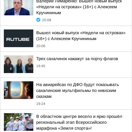
Валерий Лимаренко: Вышел новый выпуск
«Недели на островах» (16+) с Алексеем
Кручининым
20:08
Вышел новый выпуск «Недели на островах»
(16+) с Алексеем Кручининым
20:06
Трех сахалинок накажут за порчу флагов
19:45
На авиарейсах по ДФО будут показывать
сахалинские мультфильмы по нивхским
сказкам
19:24
В областном центре весело и ярко прошёл
региональный этап Всероссийского
марафона «Земля спорта»!