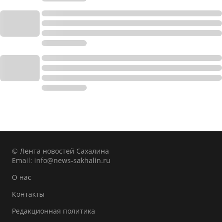
© Лента новостей Сахалина
Email:
info@news-sakhalin.ru
О нас
Контакты
Редакционная политика