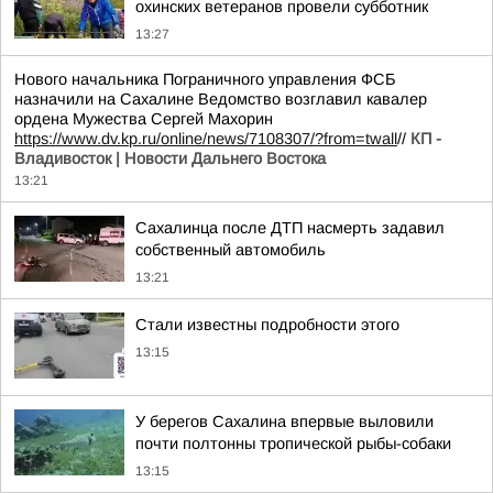
охинских ветеранов провели субботник
13:27
Нового начальника Пограничного управления ФСБ
назначили на Сахалине Ведомство возглавил кавалер
ордена Мужества Сергей Махорин
https://www.dv.kp.ru/online/news/7108307/?from=twall
//
КП -
Владивосток | Новости Дальнего Востока
13:21
Сахалинца после ДТП насмерть задавил
собственный автомобиль
13:21
Стали известны подробности этого
13:15
У берегов Сахалина впервые выловили
почти полтонны тропической рыбы-собаки
13:15