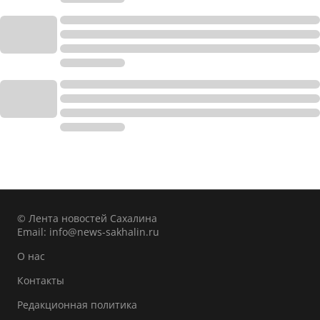
© Лента новостей Сахалина
Email:
info@news-sakhalin.ru
О нас
Контакты
Редакционная политика