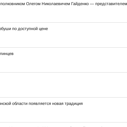
л-полковником Олегом Николаевичем Гайденко — представителем
рбуши по доступной цене
алинцев
инской области появляется новая традиция