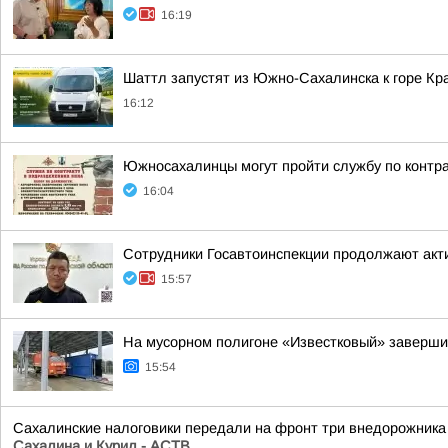
16:19
Шаттл запустят из Южно-Сахалинска к горе Кра
16:12
Южносахалинцы могут пройти службу по контр
16:04
Сотрудники Госавтоинспекции продолжают акти
15:57
На мусорном полигоне «Известковый» завершил
15:54
Сахалинские налоговики передали на фронт три внедорожника
Сахалина и Курил - АСТВ