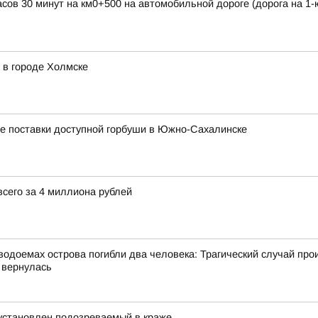
часов 30 минут на км0+500 на автомобильной дороге (дорога на 1
 в городе Холмске
ые поставки доступной горбуши в Южно-Сахалинске
сего за 4 миллиона рублей
одоемах острова погибли два человека: Трагический случай про
 вернулась
 установлен подозреваемый в краже