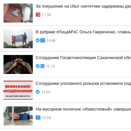
За покушение на сбыт синтетики задержаны д
11:30
В рубрике #ЛицаМЧС Ольга Гавриченко, главны
14:48
Сотрудники Госавтоинспекции Сахалинской обл
12:15
Сотрудники уголовного розыска установили по
14:54
На мусорном полигоне «Известковый» завершил
15:54