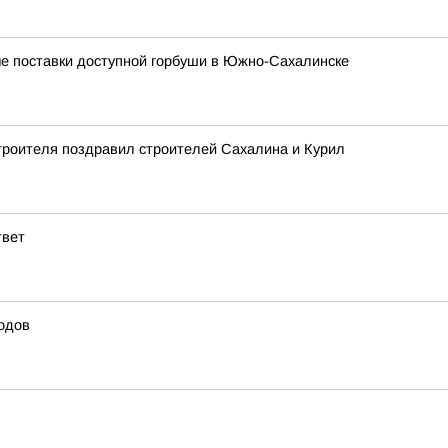
ые поставки доступной горбуши в Южно-Сахалинске
троителя поздравил строителей Сахалина и Курил
твет
одов