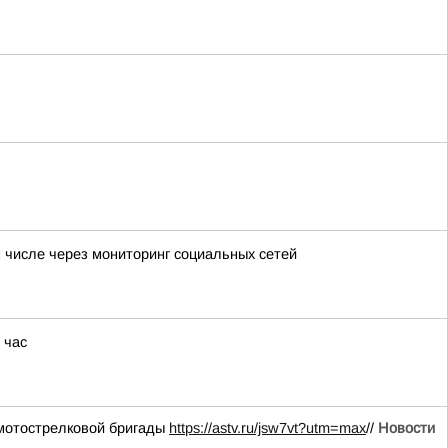
 числе через мониторинг социальных сетей
 час
 мотострелковой бригады
https://astv.ru/jsw7vt?utm=max
//
Новости