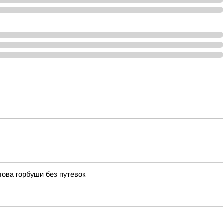
ова горбуши без путевок