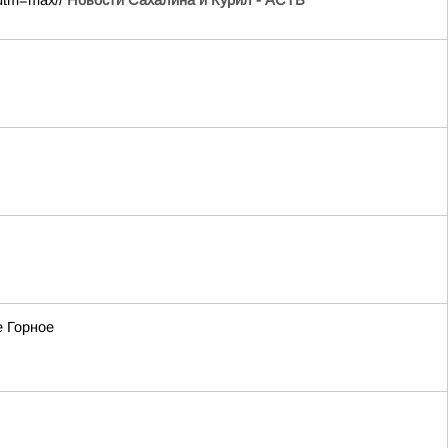
?utm=max//
Новости Сахалина и Курил - АСТВ
е Горное