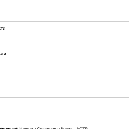
сти
сти