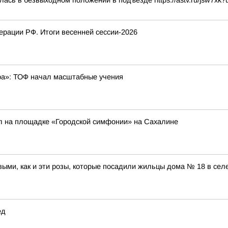
ась в безвыходном положении в подъезде https://astv.ru/jsw7xk
рации РФ. Итоги весенней сессии-2026
бра»: ТОФ начал масштабные учения
л на площадке «Городской симфонии» на Сахалине
выми, как и эти розы, которые посадили жильцы дома № 18 в сел
ед