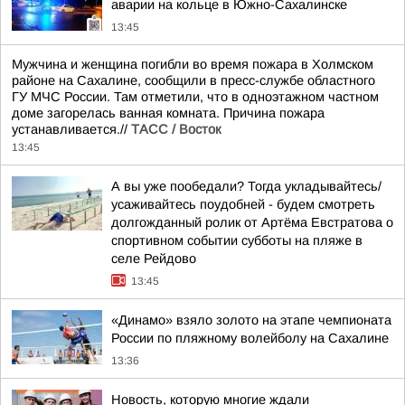
аварии на кольце в Южно-Сахалинске
13:45
Мужчина и женщина погибли во время пожара в Холмском
районе на Сахалине, сообщили в пресс-службе областного
ГУ МЧС России. Там отметили, что в одноэтажном частном
доме загорелась ванная комната. Причина пожара
устанавливается.//
ТАСС / Восток
13:45
А вы уже пообедали? Тогда укладывайтесь/
усаживайтесь поудобней - будем смотреть
долгожданный ролик от Артёма Евстратова о
спортивном событии субботы на пляже в
селе Рейдово
13:45
«Динамо» взяло золото на этапе чемпионата
России по пляжному волейболу на Сахалине
13:36
Новость, которую многие ждали