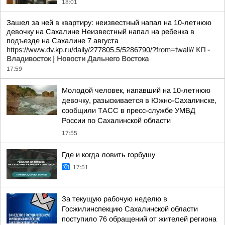
18:01
Зашел за ней в квартиру: неизвестный напал на 10-летнюю
девочку на Сахалине Неизвестный напал на ребенка в
подъезде на Сахалине 7 августа
https://www.dv.kp.ru/daily/277805.5/5286790/?from=twall
//
КП -
Владивосток | Новости Дальнего Востока
17:59
Молодой человек, напавший на 10-летнюю
девочку, разыскивается в Южно-Сахалинске,
сообщили ТАСС в пресс-службе УМВД
России по Сахалинской области
17:55
Где и когда ловить горбушу
17:51
За текущую рабочую неделю в
Госжилинспекцию Сахалинской области
поступило 76 обращений от жителей региона