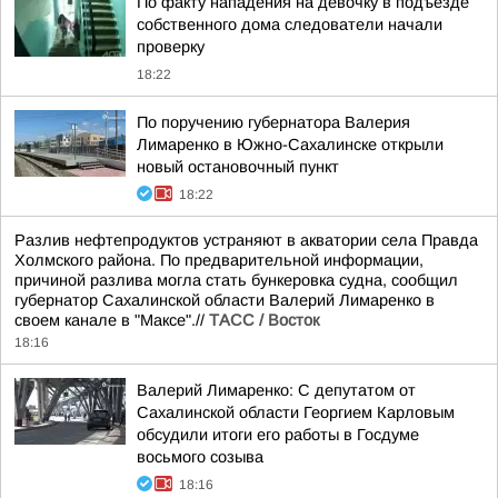
По факту нападения на девочку в подъезде
собственного дома следователи начали
проверку
18:22
По поручению губернатора Валерия
Лимаренко в Южно-Сахалинске открыли
новый остановочный пункт
18:22
Разлив нефтепродуктов устраняют в акватории села Правда
Холмского района. По предварительной информации,
причиной разлива могла стать бункеровка судна, сообщил
губернатор Сахалинской области Валерий Лимаренко в
своем канале в "Максе".//
ТАСС / Восток
18:16
Валерий Лимаренко: С депутатом от
Сахалинской области Георгием Карловым
обсудили итоги его работы в Госдуме
восьмого созыва
18:16