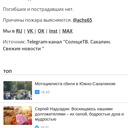
Погибших и пострадавших нет.
Причины пожара выясняются.
@achs65
Мы в
RU
|
VK
|
OK
|
Inst
|
MAX
Источник:
Telegram-канал "СолнцеТВ. Сахалин.
Свежие новости "
ТОП
Мотоциклиста сбили в Южно-Сахалинске
18:45
Сергей Надсадин: Восхищаюсь нашими
долгожителями – их силой, бодростью духа и
мудростью
19:01