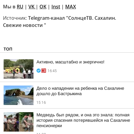
Мы в
RU
|
VK
|
OK
|
Inst
|
MAX
Источник:
Telegram-канал "СолнцеТВ. Сахалин.
Свежие новости "
ТОП
Активно, масштабно и энергично!
16:45
Дело о нападении на ребенка на Сахалине
дошло до Бастрыкина
15:16
Медведь был рядом, и она это знала: полная
история спасения потерявшейся на Сахалине
пенсионерки