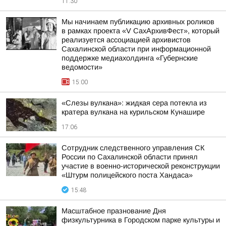
11:30
Мы начинаем публикацию архивных роликов
в рамках проекта «V СахАрхивФест», который
реализуется ассоциацией архивистов
Сахалинской области при информационной
поддержке медиахолдинга «Губернские
ведомости»
15:00
«Слезы вулкана»: жидкая сера потекла из
кратера вулкана на курильском Кунашире
17:06
Сотрудник следственного управления СК
России по Сахалинской области принял
участие в военно-исторической реконструкции
«Штурм полицейского поста Хандаса»
15:48
Масштабное празнование Дня
физкультурника в Городском парке культуры и