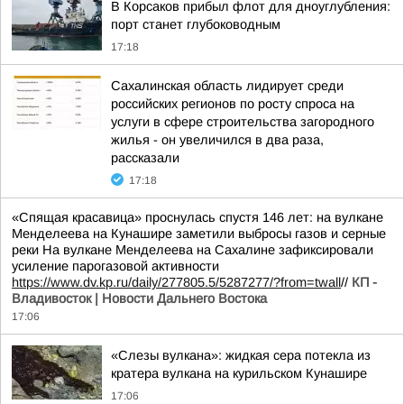
В Корсаков прибыл флот для дноуглубления:
порт станет глубоководным
17:18
Сахалинская область лидирует среди
российских регионов по росту спроса на
услуги в сфере строительства загородного
жилья - он увеличился в два раза,
рассказали
17:18
«Спящая красавица» проснулась спустя 146 лет: на вулкане
Менделеева на Кунашире заметили выбросы газов и серные
реки На вулкане Менделеева на Сахалине зафиксировали
усиление парогазовой активности
https://www.dv.kp.ru/daily/277805.5/5287277/?from=twall
//
КП -
Владивосток | Новости Дальнего Востока
17:06
«Слезы вулкана»: жидкая сера потекла из
кратера вулкана на курильском Кунашире
17:06