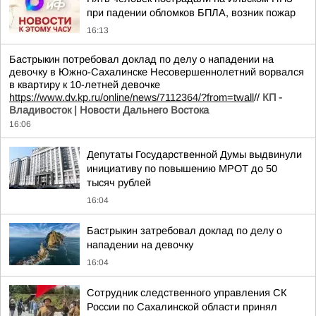
при падении обломков БПЛА, возник пожар
16:13
Бастрыкин потребовал доклад по делу о нападении на
девочку в Южно-Сахалинске Несовершеннолетний ворвался
в квартиру к 10-летней девочке
https://www.dv.kp.ru/online/news/7112364/?from=twall
//
КП -
Владивосток | Новости Дальнего Востока
16:06
Депутаты Государственной Думы выдвинули
инициативу по повышению МРОТ до 50
тысяч рублей
16:04
Бастрыкин затребовал доклад по делу о
нападении на девочку
16:04
Сотрудник следственного управления СК
России по Сахалинской области принял