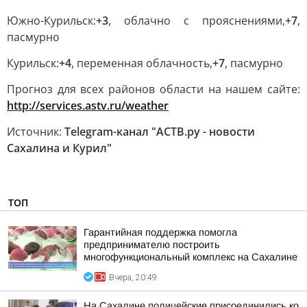
Южно-Курильск:
+3
, облачно с прояснениями,
+7
,
пасмурно
Курильск:
+4
, переменная облачность,
+7
, пасмурно
Прогноз для всех районов области на нашем сайте:
http://services.astv.ru/weather
Источник:
Telegram-канал "АСТВ.ру - новости
Сахалина и Курил"
ТОП
Гарантийная поддержка помогла
предпринимателю построить
многофункциональный комплекс на Сахалине
Вчера, 20:49
На Сахалине полицейские присоединились ко