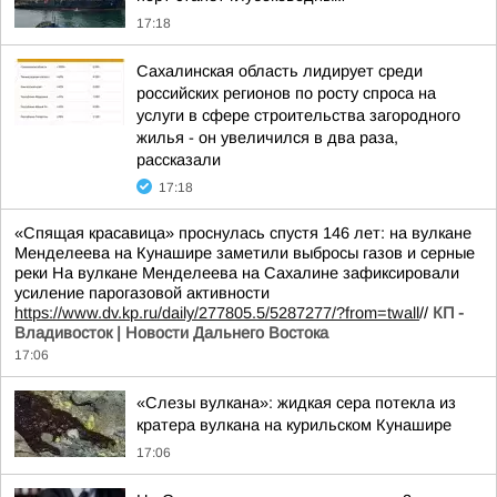
17:18
Сахалинская область лидирует среди
российских регионов по росту спроса на
услуги в сфере строительства загородного
жилья - он увеличился в два раза,
рассказали
17:18
«Спящая красавица» проснулась спустя 146 лет: на вулкане
Менделеева на Кунашире заметили выбросы газов и серные
реки На вулкане Менделеева на Сахалине зафиксировали
усиление парогазовой активности
https://www.dv.kp.ru/daily/277805.5/5287277/?from=twall
//
КП -
Владивосток | Новости Дальнего Востока
17:06
«Слезы вулкана»: жидкая сера потекла из
кратера вулкана на курильском Кунашире
17:06