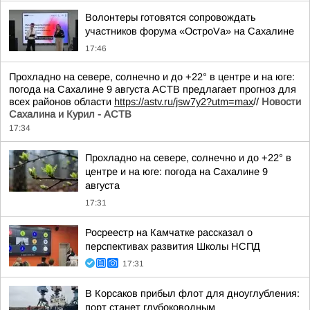
Волонтеры готовятся сопровождать
участников форума «ОстроVа» на Сахалине
17:46
Прохладно на севере, солнечно и до +22° в центре и на юге:
погода на Сахалине 9 августа АСТВ предлагает прогноз для
всех районов области
https://astv.ru/jsw7y2?utm=max
//
Новости
Сахалина и Курил - АСТВ
17:34
Прохладно на севере, солнечно и до +22° в
центре и на юге: погода на Сахалине 9
августа
17:31
Росреестр на Камчатке рассказал о
перспективах развития Школы НСПД
17:31
В Корсаков прибыл флот для дноуглубления:
порт станет глубоководным