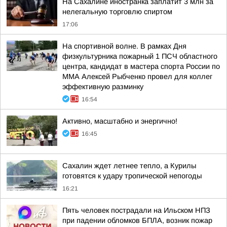
На Сахалине иностранка заплатит 3 млн за
нелегальную торговлю спиртом
17:06
На спортивной волне. В рамках Дня
физкультурника пожарный 1 ПСЧ областного
центра, кандидат в мастера спорта России по
ММА Алексей Рыбченко провел для коллег
эффективную разминку
16:54
Активно, масштабно и энергично!
16:45
Сахалин ждет летнее тепло, а Курилы
готовятся к удару тропической непогоды
16:21
Пять человек пострадали на Ильском НПЗ
при падении обломков БПЛА, возник пожар