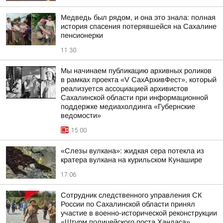
Медведь был рядом, и она это знала: полная
история спасения потерявшейся на Сахалине
пенсионерки
11:30
Мы начинаем публикацию архивных роликов
в рамках проекта «V СахАрхивФест», который
реализуется ассоциацией архивистов
Сахалинской области при информационной
поддержке медиахолдинга «Губернские
ведомости»
15:00
«Слезы вулкана»: жидкая сера потекла из
кратера вулкана на курильском Кунашире
17:06
Сотрудник следственного управления СК
России по Сахалинской области принял
участие в военно-исторической реконструкции
«Штурм полицейского поста Хандаса»