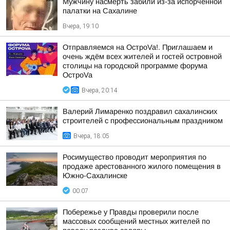
Мужчину насмерть забили из-за испорченной
палатки на Сахалине
Вчера, 19:10
Отправляемся на ОстроVa!. Приглашаем и
очень ждём всех жителей и гостей островной
столицы на городской программе форума
ОстроVa
Вчера, 20:14
Валерий Лимаренко поздравил сахалинских
строителей с профессиональным праздником
Вчера, 18:05
Росимущество проводит мероприятия по
продаже арестованного жилого помещения в
Южно-Сахалинске
00:07
Побережье у Правды проверили после
массовых сообщений местных жителей по